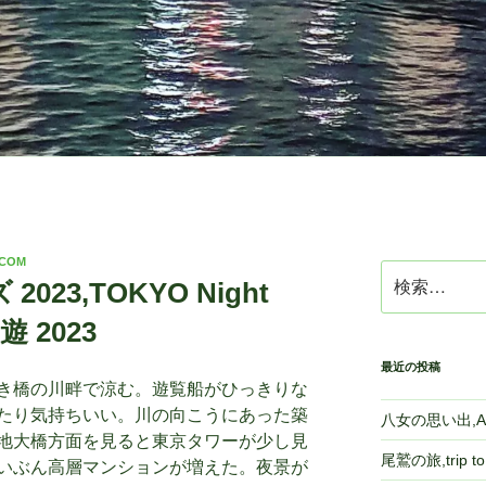
.COM
検
23,TOKYO Night
索:
遊 2023
最近の投稿
き橋の川畔で涼む。遊覧船がひっきりな
たり気持ちいい。川の向こうにあった築
八女の思い出,A m
地大橋方面を見ると東京タワーが少し見
尾鷲の旅,trip 
いぶん高層マンションが増えた。夜景が