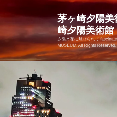
コ
ン
テ
茅ヶ崎夕陽美術館
ン
崎夕陽美術館
ツ
へ
夕陽と花に魅せられて fascinated by
ス
MUSEUM. All Rights Reserved.
キ
ッ
プ