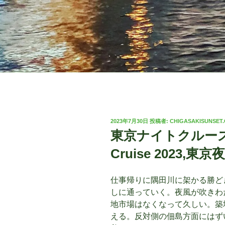
投
2023年7月30日
投稿者:
CHIGASAKISUNSET
稿
東京ナイトクルーズ 20
日:
Cruise 2023,東京夜
仕事帰りに隅田川に架かる勝ど
しに通っていく。夜風が吹きわ
地市場はなくなって久しい。築
える。反対側の佃島方面にはず