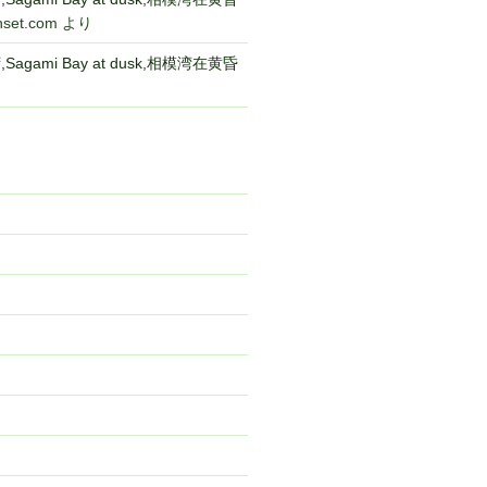
nset.com
より
gami Bay at dusk,相模湾在黄昏