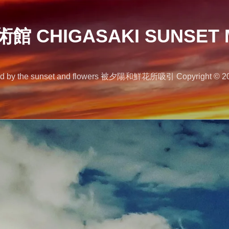
 CHIGASAKI SUNSET 
 the sunset and flowers 被夕陽和鮮花所吸引 Copyright © 2