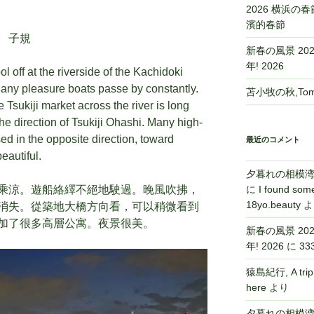
2026 横浜の春節,
濱的春節
 子規
新春の風景 2026,
年! 2026
 off at the riverside of the Kachidoki
any pleasure boats passe by constantly.
苫小牧の秋,Toma
 Tsukiji market across the river is long
he direction of Tsukiji Ohashi. Many high-
d in the opposite direction, toward
最近のコメント
eautiful.
夕暮れの相模湾,Sa
乘涼。遊船絡繹不絕地駛過。晚風吹拂，
に
I found some
18yo.beauty
よ
消失。從築地大橋方向看，可以稍微看到
加了很多高層公寓。夜景很美。
新春の風景 2026,
年! 2026
に
33
猿島紀行, A tri
here
より
夕暮れの相模湾,Sa