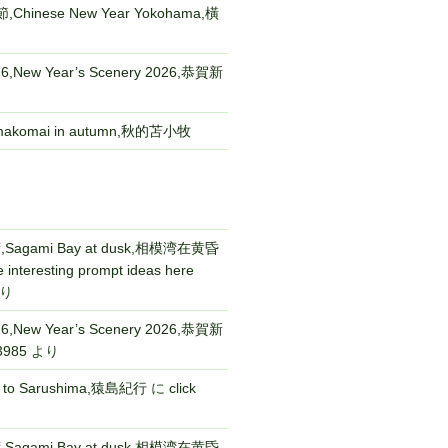
Chinese New Year Yokohama,橫
New Year’s Scenery 2026,恭賀新
komai in autumn,秋的苫小牧
gami Bay at dusk,相模湾在黄昏
 interesting prompt ideas here
り
New Year’s Scenery 2026,恭賀新
3985
より
p to Sarushima,猿島紀行
に
click
gami Bay at dusk,相模湾在黄昏