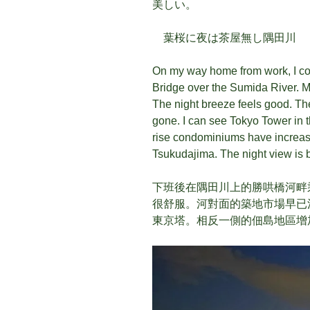
美しい。
葉桜に夜は茶屋無し隅田川
On my way home from work, I cool
Bridge over the Sumida River. M
The night breeze feels good. The
gone. I can see Tokyo Tower in t
rise condominiums have increase
Tsukudajima. The night view is b
下班後在隅田川上的勝哄橋河畔
很舒服。河對面的築地市場早已
東京塔。相反一側的佃島地區增