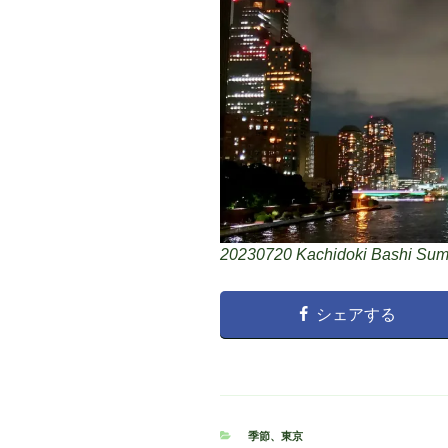
20230720 Kachidoki Bashi Sumi
シェアする
カ
季節
、
東京