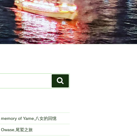
検
索
emory of Yame,八女的回憶
to Owase,尾鷲之旅