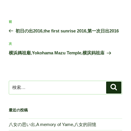
投
前
前
稿
の
初日の出2016,the first sunrise 2016,第一次日出2016
ナ
投
ビ
稿
次
次
ゲ
の
横浜媽祖廟,Yokohama Mazu Temple,横滨妈祖庙
投
ー
稿
シ
ョ
ン
検
検
索
索:
最近の投稿
八女の思い出,A memory of Yame,八女的回憶