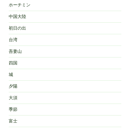
ホーチミン
中国大陸
初日の出
台湾
吾妻山
四国
城
夕陽
大須
季節
富士