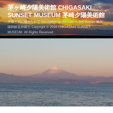
コ
茅ヶ崎夕陽美術館 CHIGASAKI
ン
SUNSET MUSEUM 茅崎夕陽美術館
テ
ン
夕陽と花に魅せられて fascinated by the sunset and flowers 被夕
ツ
陽和鮮花所吸引 Copyright © 2018 CHIGASAKI SUNSET
MUSEUM. All Rights Reserved.
へ
ス
キ
ッ
プ