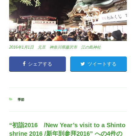
2016年1月1日 元旦 神奈川県藤沢市 江の島神社
シェアする
ツイートする
カ
季節
テ
ゴ
リ
ー
“初詣2016 /New Year’s visit to a Shinto
shrine 2016 /新年到参拜2016” への4件の