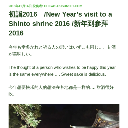
投
2018年11月14日
投稿者:
CHIGASAKISUNSET.COM
稿
初詣2016 /New Year’s visit to a
日:
Shinto shrine 2016 /新年到参拜
2016
今年も幸多かれと祈る人の思いはいずこも同じ…。甘酒
が美味しい。
The thought of a person who wishes to be happy this year
is the same everywhere …. Sweet sake is delicious.
今年想要快乐的人的想法在各地都是一样的…. 甜酒很好
吃。