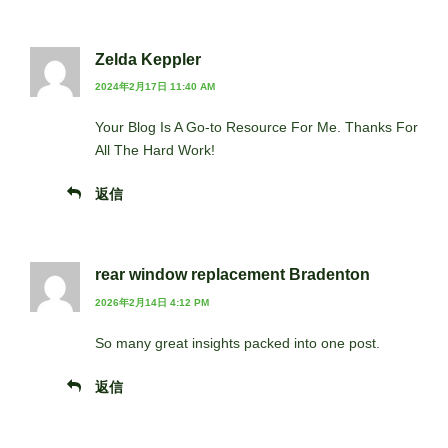
Zelda Keppler
2024年2月17日 11:40 AM
Your Blog Is A Go-to Resource For Me. Thanks For
All The Hard Work!
返信
rear window replacement Bradenton
2026年2月14日 4:12 PM
So many great insights packed into one post.
返信