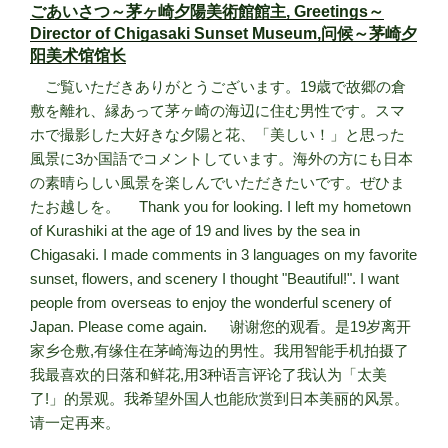
ごあいさつ～茅ヶ崎夕陽美術館館主, Greetings～
Director of Chigasaki Sunset Museum,问候～茅崎夕
阳美术馆馆长
ご覧いただきありがとうございます。19歳で故郷の倉
敷を離れ、縁あって茅ヶ崎の海辺に住む男性です。スマ
ホで撮影した大好きな夕陽と花、「美しい！」と思った
風景に3か国語でコメントしています。海外の方にも日本
の素晴らしい風景を楽しんでいただきたいです。ぜひま
たお越しを。 Thank you for looking. I left my hometown
of Kurashiki at the age of 19 and lives by the sea in
Chigasaki. I made comments in 3 languages on my favorite
sunset, flowers, and scenery I thought "Beautiful!". I want
people from overseas to enjoy the wonderful scenery of
Japan. Please come again. 谢谢您的观看。是19岁离开
家乡仓敷,有缘住在茅崎海边的男性。我用智能手机拍摄了
我最喜欢的日落和鲜花,用3种语言评论了我认为「太美
了!」的景观。我希望外国人也能欣赏到日本美丽的风景。
请一定再来。