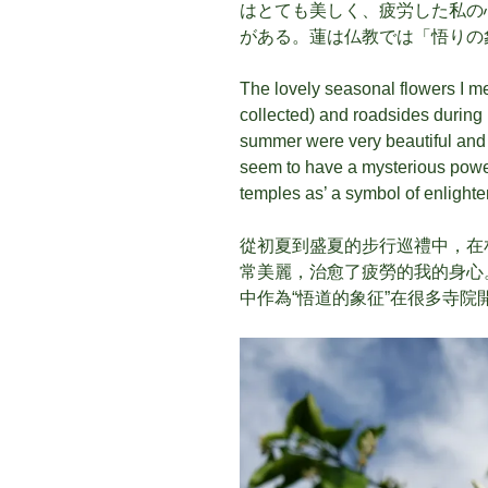
はとても美しく、疲労した私の
がある。蓮は仏教では「悟りの
The lovely seasonal flowers I m
collected) and roadsides during
summer were very beautiful and
seem to have a mysterious powe
temples as’ a symbol of enlight
從初夏到盛夏的步行巡禮中，在
常美麗，治愈了疲勞的我的身心
中作為“悟道的象征”在很多寺院