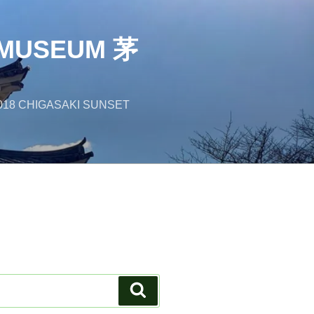
MUSEUM 茅
018 CHIGASAKI SUNSET
検
索