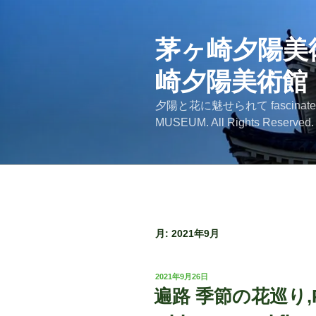
コ
ン
テ
茅ヶ崎夕陽美術館
ン
崎夕陽美術館
ツ
へ
夕陽と花に魅せられて fascinated by
ス
MUSEUM. All Rights Reserved.
キ
ッ
プ
月:
2021年9月
投
2021年9月26日
稿
遍路 季節の花巡り,Pilg
日: