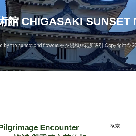
 CHIGASAKI SUNSET 
 the sunset and flowers 被夕陽和鮮花所吸引 Copyright © 2
検
rimage Encounter
索: