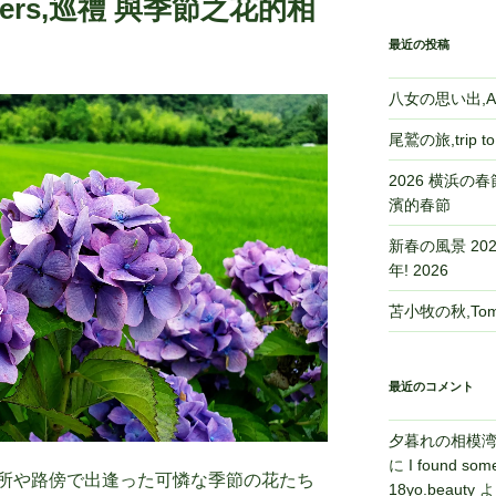
flowers,巡禮 與季節之花的相
最近の投稿
八女の思い出,A m
尾鷲の旅,trip 
2026 横浜の春節,
濱的春節
新春の風景 2026,
年! 2026
苫小牧の秋,Toma
最近のコメント
夕暮れの相模湾,Sa
に
I found some
所や路傍で出逢った可憐な季節の花たち
18yo.beauty
よ