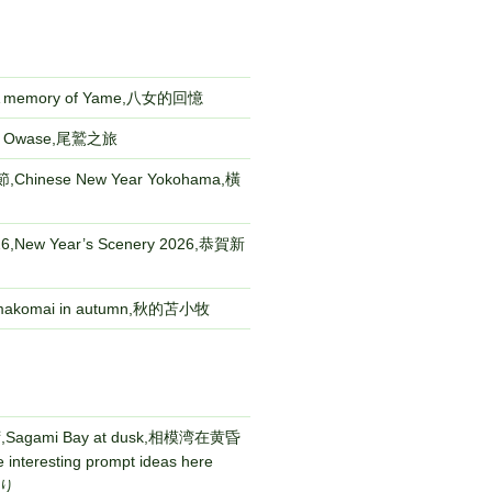
emory of Yame,八女的回憶
to Owase,尾鷲之旅
Chinese New Year Yokohama,橫
New Year’s Scenery 2026,恭賀新
komai in autumn,秋的苫小牧
gami Bay at dusk,相模湾在黄昏
 interesting prompt ideas here
り