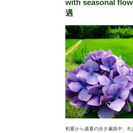
with seasonal 
遇
初夏から盛夏の歩き遍路中、札