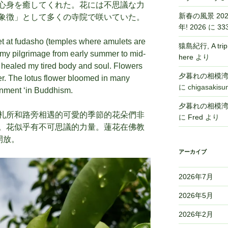
心身を癒してくれた。花には不思議な力
新春の風景 2026,
象徴」として多くの寺院で咲いていた。
年! 2026
に
33
et at fudasho (temples where amulets are
猿島紀行, A tri
 my pilgrimage from early summer to mid-
here
より
 healed my tired body and soul. Flowers
夕暮れの相模湾,Sa
r. The lotus flower bloomed in many
に
chigasakisu
enment ‘in Buddhism.
夕暮れの相模湾,Sa
札所和路旁相遇的可愛的季節的花朵們非
に
Fred
より
。花似乎有不可思議的力量。蓮花在佛教
開放。
アーカイブ
2026年7月
2026年5月
2026年2月