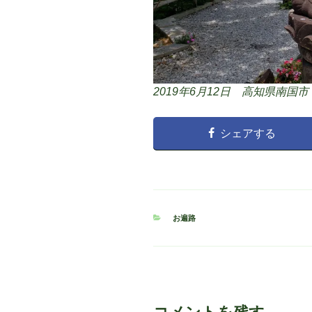
2019年6月12日 高知県南国市
シェアする
カ
お遍路
テ
ゴ
リ
ー