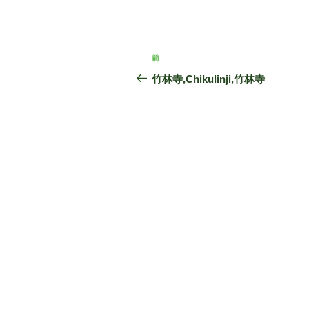
投
前
前
稿
の
竹林寺,Chikulinji,竹林寺
投
ナ
稿
ビ
ゲ
ー
シ
ョ
ン