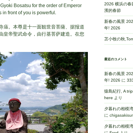
2026 横浜の春節,
 Gyoki Bosatsu for the order of Emperor
濱的春節
n front of you is powerful.
新春の風景 2026,
寺庙。本尊是十一面観世音菩薩、据报道
年! 2026
由皇帝聖武命令，由行基菩萨建造。在您
苫小牧の秋,Toma
最近のコメント
新春の風景 2026,
年! 2026
に
33
猿島紀行, A tri
here
より
夕暮れの相模湾,Sa
に
chigasakisu
夕暮れの相模湾,Sa
に
Fred
より