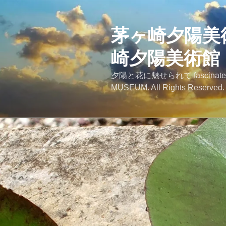
コ
ン
テ
茅ヶ崎夕陽美術館
ン
崎夕陽美術館
ツ
へ
夕陽と花に魅せられて fascinated by
ス
MUSEUM. All Rights Reserved.
キ
ッ
プ