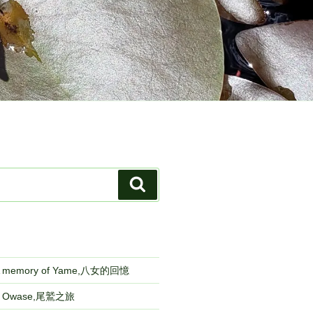
検
索
emory of Yame,八女的回憶
to Owase,尾鷲之旅