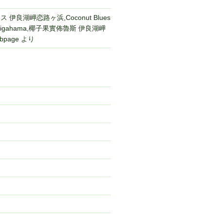
伊良湖岬恋路ヶ浜,Coconut Blues
 Koijigahama,椰子果實佈魯斯 伊良湖岬
bpage
より