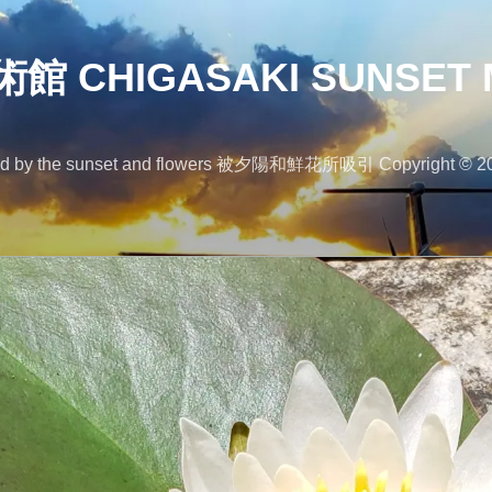
 CHIGASAKI SUNSET 
 the sunset and flowers 被夕陽和鮮花所吸引 Copyright © 2