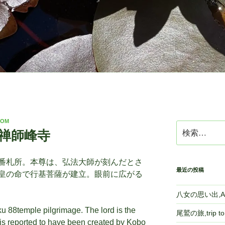
COM
検
i,禅師峰寺
索:
番札所。本尊は、弘法大師が刻んだとさ
最近の投稿
皇の命で行基菩薩が建立。眼前に広がる
八女の思い出,A m
ku 88temple pilgrimage. The lord is the
尾鷲の旅,trip 
s reported to have been created by Kobo