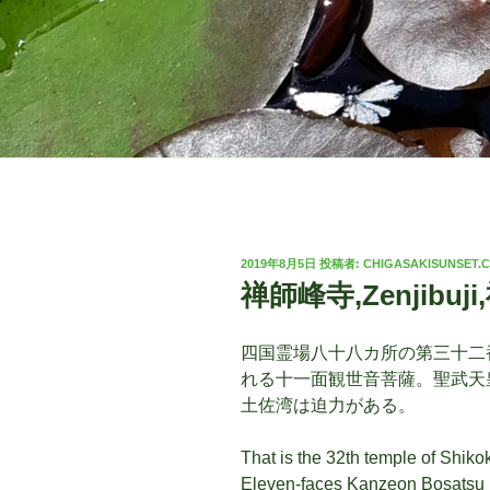
投
2019年8月5日
投稿者:
CHIGASAKISUNSET.
稿
禅師峰寺,Zenjibuj
日:
四国霊場八十八カ所の第三十二
れる十一面観世音菩薩。聖武天
土佐湾は迫力がある。
That is the 32th temple of Shiko
Eleven-faces Kanzeon Bosatsu i