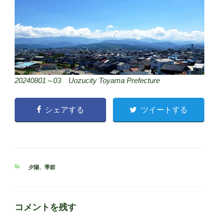
20240801～03 Uozucity Toyama Prefecture
シェアする
ツイートする
カ
夕陽
、
季節
テ
ゴ
リ
ー
コメントを残す