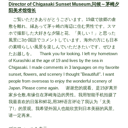
Director of Chigasaki Sunset Museum,问候～茅崎夕
阳美术馆馆长
ご覧いただきありがとうございます。19歳で故郷の倉
敷を離れ、縁あって茅ヶ崎の海辺に住む男性です。スマ
ホで撮影した大好きな夕陽と花、「美しい！」と思った
風景に3か国語でコメントしています。海外の方にも日本
の素晴らしい風景を楽しんでいただきたいです。ぜひま
たお越しを。 Thank you for looking. I left my hometown
of Kurashiki at the age of 19 and lives by the sea in
Chigasaki. I made comments in 3 languages on my favorite
sunset, flowers, and scenery I thought "Beautiful!". I want
people from overseas to enjoy the wonderful scenery of
Japan. Please come again. 谢谢您的观看。是19岁离开
家乡仓敷,有缘住在茅崎海边的男性。我用智能手机拍摄了
我最喜欢的日落和鲜花,用3种语言评论了我认为「太美
了!」的景观。我希望外国人也能欣赏到日本美丽的风景。
请一定再来。