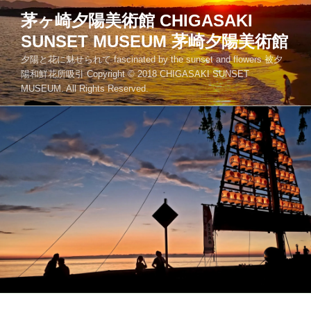
コ
茅ヶ崎夕陽美術館 CHIGASAKI
ン
SUNSET MUSEUM 茅崎夕陽美術館
テ
ン
夕陽と花に魅せられて fascinated by the sunset and flowers 被夕
ツ
陽和鮮花所吸引 Copyright © 2018 CHIGASAKI SUNSET
MUSEUM. All Rights Reserved.
へ
ス
キ
ッ
プ