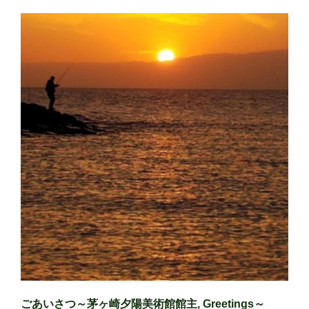
ごあいさつ～茅ヶ崎夕陽美術館館主, Greetings～