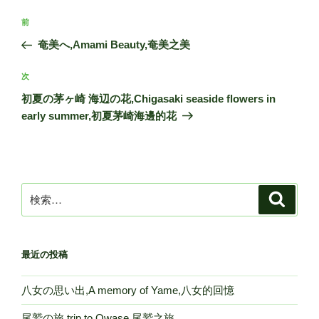
投
前
前
稿
の
奄美へ,Amami Beauty,奄美之美
ナ
投
ビ
稿
次
次
ゲ
の
初夏の茅ヶ崎 海辺の花,Chigasaki seaside flowers in
投
ー
early summer,初夏茅崎海邊的花
稿
シ
ョ
ン
検
検
索
索:
最近の投稿
八女の思い出,A memory of Yame,八女的回憶
尾鷲の旅,trip to Owase,尾鷲之旅