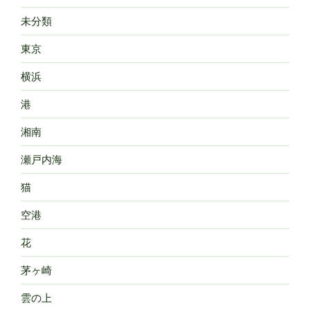
未分類
東京
横浜
港
湘南
瀬戸内海
猫
空港
花
茅ヶ崎
雲の上