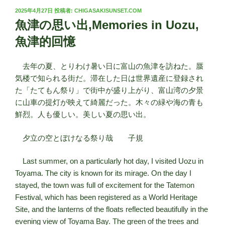
投
2025年4月27日
投稿者:
CHIGASAKISUNSET.COM
稿
魚津の思い出,Memories in Uozu,
日:
魚津的回憶
去年の夏、とりわけ暑い日に富山の魚津を訪ねた。蜃
気楼で知られる街だ。滞在した日は世界遺産に登録され
た「たてもん祭り」で街中が盛り上がり、富山湾の夕景
に山車の提灯が映えて綺麗だった。木々の緑や海の青も
鮮烈。人も優しい。美しい夏の思い出。
夕立の空とぼけなる祭り哉 子規
Last summer, on a particularly hot day, I visited Uozu in
Toyama. The city is known for its mirage. On the day I
stayed, the town was full of excitement for the Tatemon
Festival, which has been registered as a World Heritage
Site, and the lanterns of the floats reflected beautifully in the
evening view of Toyama Bay. The green of the trees and