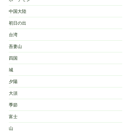
中国大陸
初日の出
台湾
吾妻山
四国
城
夕陽
大須
季節
富士
山