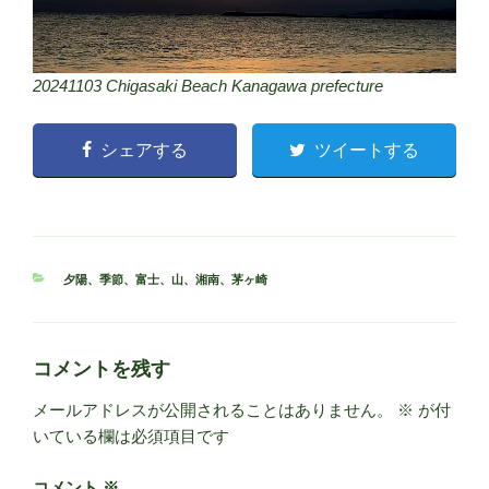
20241103 Chigasaki Beach Kanagawa prefecture
シェアする
ツイートする
カ
夕陽
、
季節
、
富士
、
山
、
湘南
、
茅ヶ崎
テ
ゴ
リ
ー
コメントを残す
メールアドレスが公開されることはありません。
※
が付
いている欄は必須項目です
コメント
※