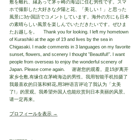
敷を離れ、縁あって茅ヶ崎の海辺に住む男性です。スマ
ホで撮影した大好きな夕陽と花、「美しい！」と思った
風景に3か国語でコメントしています。海外の方にも日本
の素晴らしい風景を楽しんでいただきたいです。ぜひま
たお越しを。 Thank you for looking. I left my hometown
of Kurashiki at the age of 19 and lives by the sea in
Chigasaki. I made comments in 3 languages on my favorite
sunset, flowers, and scenery I thought "Beautiful!". I want
people from overseas to enjoy the wonderful scenery of
Japan. Please come again. 谢谢您的观看。是19岁离开
家乡仓敷,有缘住在茅崎海边的男性。我用智能手机拍摄了
我最喜欢的日落和鲜花,用3种语言评论了我认为「太美
了!」的景观。我希望外国人也能欣赏到日本美丽的风景。
请一定再来。
プロフィールを表示 →