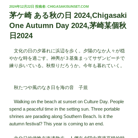
投
2024年12月22日
投稿者:
CHIGASAKISUNSET.COM
稿
茅ケ崎 ある秋の日 2024,Chigasaki
日:
One Autumn Day 2024,茅崎某個秋
日2024
文化の日の夕暮れに浜辺を歩く。夕陽のなか人々が穏
やかな時を過ごす。神輿が３基集まってサザンビーチで
練り歩いている。秋祭りだろうか。今年も暮れていく。
秋たつや風のなき日を海の音 子規
Walking on the beach at sunset on Culture Day. People
spend a peaceful time in the setting sun. Three portable
shrines are parading along Southern Beach. Is it the
autumn festival? This year is coming to an end.