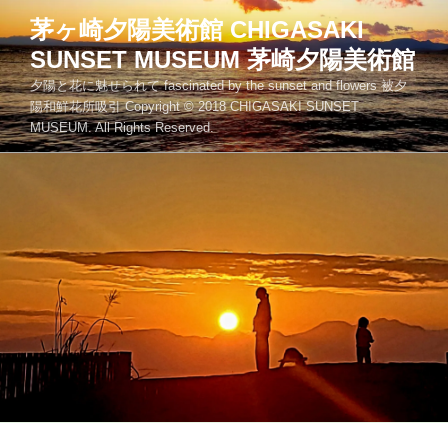
コ
茅ヶ崎夕陽美術館 CHIGASAKI
ン
SUNSET MUSEUM 茅崎夕陽美術館
テ
ン
夕陽と花に魅せられて fascinated by the sunset and flowers 被夕
ツ
陽和鮮花所吸引 Copyright © 2018 CHIGASAKI SUNSET
MUSEUM. All Rights Reserved.
へ
ス
キ
ッ
プ