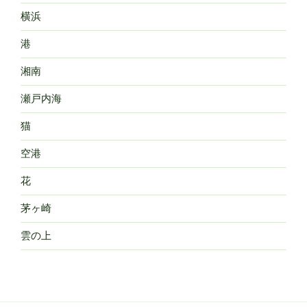
横浜
港
湘南
瀬戸内海
猫
空港
花
茅ヶ崎
雲の上