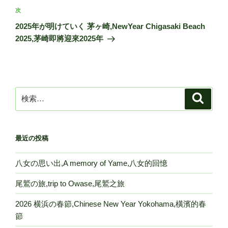
ビ
稿
次
次
ゲ
の
2025年が明けていく 茅ヶ崎,NewYear Chigasaki Beach
投
ー
2025,茅崎即將迎來2025年
稿
シ
ョ
ン
検
検
索
索:
最近の投稿
八女の思い出,A memory of Yame,八女的回憶
尾鷲の旅,trip to Owase,尾鷲之旅
2026 横浜の春節,Chinese New Year Yokohama,橫濱的春
節