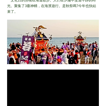
文化日的傍晚在海邊散步。人們在夕陽中度過平靜的時
光。聚集了3臺神轎，在海濱遊行。是秋祭嗎?今年也快結
束了。