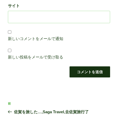
サイト
新しいコメントをメールで通知
新しい投稿をメールで受け取る
投
前
前
稿
の
佐賀を旅した…,Saga Travel,去佐賀旅行了
ナ
投