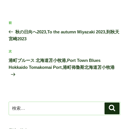
投
前
前
稿
の
秋の日向へ2023,To the autumn Miyazaki 2023,到秋天
ナ
投
宮崎2023
ビ
稿
ゲ
次
次
の
ー
港町ブルース 北海道苫小牧港,Port Town Blues
投
シ
Hokkaido Tomakomai Port,港町佈魯斯北海道苫小牧港
稿
ョ
ン
検
検
索
索: