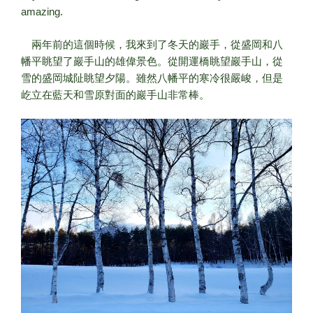
amazing.
兩年前的這個時候，我來到了冬天的巖手，從盛岡和八
幡平眺望了巖手山的雄偉景色。從開運橋眺望巖手山，從
雪的盛岡城阯眺望夕陽。雖然八幡平的寒冷很嚴峻，但是
屹立在藍天和雪原對面的巖手山非常棒。