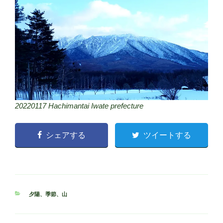
20220117 Hachimantai Iwate prefecture
シェアする
ツイートする
カ
夕陽
、
季節
、
山
テ
ゴ
リ