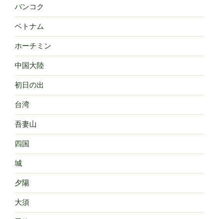
バンコク
ベトナム
ホーチミン
中国大陸
初日の出
台湾
吾妻山
四国
城
夕陽
大須