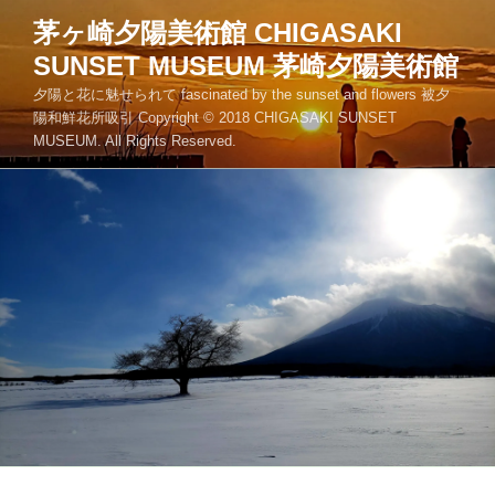
コ
茅ヶ崎夕陽美術館 CHIGASAKI
ン
SUNSET MUSEUM 茅崎夕陽美術館
テ
ン
夕陽と花に魅せられて fascinated by the sunset and flowers 被夕
ツ
陽和鮮花所吸引 Copyright © 2018 CHIGASAKI SUNSET
MUSEUM. All Rights Reserved.
へ
ス
キ
ッ
プ