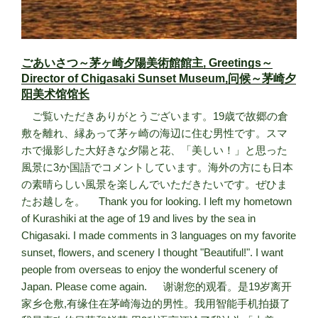
ごあいさつ～茅ヶ崎夕陽美術館館主, Greetings～
Director of Chigasaki Sunset Museum,问候～茅崎夕
阳美术馆馆长
ご覧いただきありがとうございます。19歳で故郷の倉
敷を離れ、縁あって茅ヶ崎の海辺に住む男性です。スマ
ホで撮影した大好きな夕陽と花、「美しい！」と思った
風景に3か国語でコメントしています。海外の方にも日本
の素晴らしい風景を楽しんでいただきたいです。ぜひま
たお越しを。 Thank you for looking. I left my hometown
of Kurashiki at the age of 19 and lives by the sea in
Chigasaki. I made comments in 3 languages on my favorite
sunset, flowers, and scenery I thought "Beautiful!". I want
people from overseas to enjoy the wonderful scenery of
Japan. Please come again. 谢谢您的观看。是19岁离开
家乡仓敷,有缘住在茅崎海边的男性。我用智能手机拍摄了