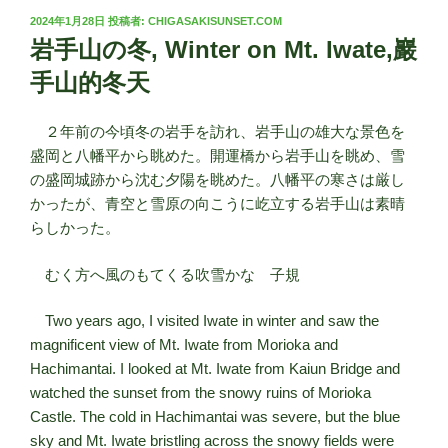
投
2024年1月28日
投稿者:
CHIGASAKISUNSET.COM
稿
岩手山の冬, Winter on Mt. Iwate,巖
日:
手山的冬天
２年前の今頃冬の岩手を訪れ、岩手山の雄大な景色を
盛岡と八幡平から眺めた。開運橋から岩手山を眺め、雪
の盛岡城跡から沈む夕陽を眺めた。八幡平の寒さは厳し
かったが、青空と雪原の向こうに屹立する岩手山は素晴
らしかった。
むく方へ風のもてくる吹雪かな 子規
Two years ago, I visited Iwate in winter and saw the
magnificent view of Mt. Iwate from Morioka and
Hachimantai. I looked at Mt. Iwate from Kaiun Bridge and
watched the sunset from the snowy ruins of Morioka
Castle. The cold in Hachimantai was severe, but the blue
sky and Mt. Iwate bristling across the snowy fields were