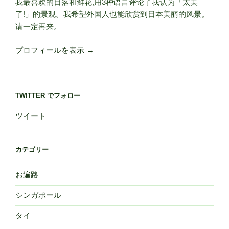
我最喜欢的日落和鲜花,用3种语言评论了我认为「太美
了!」的景观。我希望外国人也能欣赏到日本美丽的风景。
请一定再来。
プロフィールを表示 →
TWITTER でフォロー
ツイート
カテゴリー
お遍路
シンガポール
タイ