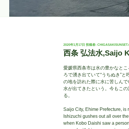
投
2020年1月17日
投稿者:
CHIGASAKISUNSET
稿
西条 弘法水,Saijo 
日:
愛媛県西条市は水の豊かなとこ
ろで湧き出ていて“うちぬき”
の地を訪れた際に水に苦しんで
水が出てきたという。今もこの
る。
Saijo City, Ehime Prefecture, is r
Ishizuchi gushes out all over the 
when Kobo Daishi saw a person 