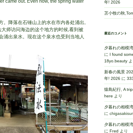
ter came out. Even now, the spring water
年! 2026
苫小牧の秋,Toma
方。降落在石锤山上的水在市内各处涌出,
前弘法大师访问海边的这个地方的时候,看到被
最近のコメント
会涌出泉水。现在这个泉水也受到当地人
夕暮れの相模湾,Sa
に
I found some
18yo.beauty
よ
新春の風景 2026,
年! 2026
に
33
猿島紀行, A tri
here
より
夕暮れの相模湾,Sa
に
chigasakisu
夕暮れの相模湾,Sa
に
Fred
より