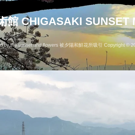
 CHIGASAKI SUNSET 
 the sunset and flowers 被夕陽和鮮花所吸引 Copyright © 2