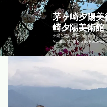
コ
ン
テ
茅ヶ崎夕陽美術館
ン
崎夕陽美術館
ツ
へ
夕陽と花に魅せられて fascinated by
ス
MUSEUM. All Rights Reserved.
キ
ッ
プ