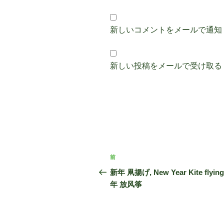
新しいコメントをメールで通知
新しい投稿をメールで受け取る
投
前
前
稿
の
新年 凧揚げ, New Year Kite flying
投
年 放风筝
ナ
稿
ビ