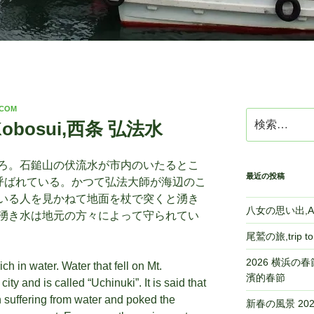
.COM
検
Kobosui,西条 弘法水
索:
ろ。石鎚山の伏流水が市内のいたるとこ
最近の投稿
と呼ばれている。かつて弘法大師が海辺のこ
いる人を見かねて地面を杖で突くと湧き
八女の思い出,A m
湧き水は地元の方々によって守られてい
尾鷲の旅,trip 
2026 横浜の春節,
ich in water. Water that fell on Mt.
濱的春節
city and is called “Uchinuki”. It is said that
suffering from water and poked the
新春の風景 2026,