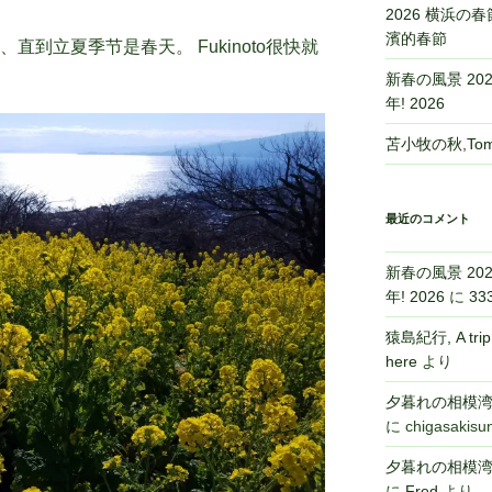
2026 横浜の春節,
濱的春節
直到立夏季节是春天。 Fukinoto很快就
新春の風景 2026,
年! 2026
苫小牧の秋,Toma
最近のコメント
新春の風景 2026,
年! 2026
に
33
猿島紀行, A tri
here
より
夕暮れの相模湾,Sa
に
chigasakisu
夕暮れの相模湾,Sa
に
Fred
より