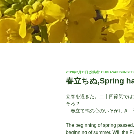
投
2019年2月11日
投稿者:
CHIGASAKISUNSET
稿
春立ちぬ,Spring h
日:
立春を過ぎた。二十四節気では
そろ？
春立て鴨の心のいそがしき 
The beginning of spring passed. In
beginning of summer. Will the 