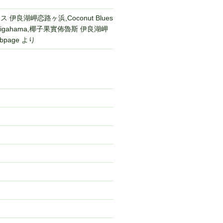
伊良湖岬恋路ヶ浜,Coconut Blues
 Koijigahama,椰子果實佈魯斯 伊良湖岬
bpage
より