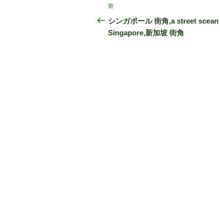
投
前
前
稿
の
シンガポール 街角,a street scean 
投
Singapore,新加坡 街角
ナ
稿
ビ
ゲ
ー
シ
ョ
ン