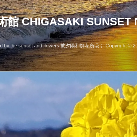
 CHIGASAKI SUNSET 
 the sunset and flowers 被夕陽和鮮花所吸引 Copyright © 2