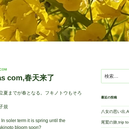
.COM
検
as com,春天来了
索:
立夏までが春となる。フキノトウもそろ
最近の投稿
子規
八女の思い出,A m
 soler term it is spring until the
尾鷲の旅,trip 
Fukinoto bloom soon?