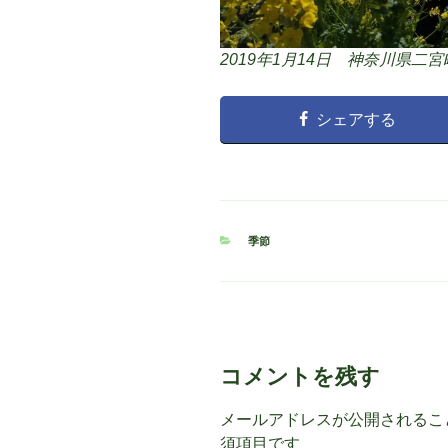
2019年1月14日 神奈川県
シェアする
カ
季節
テ
ゴ
リ
ー
コメントを残す
メールアドレスが公開されるこ
須項目です