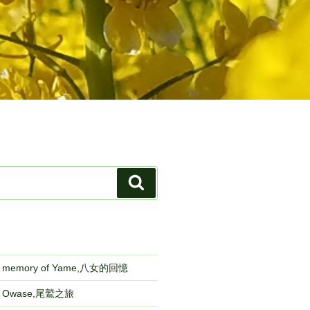
検
索
emory of Yame,八女的回憶
to Owase,尾鷲之旅