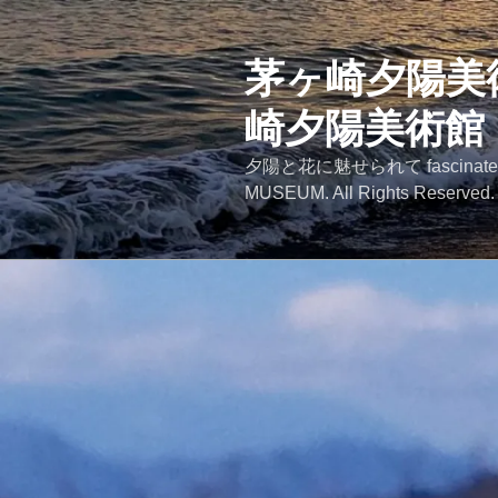
コ
ン
テ
茅ヶ崎夕陽美術館
ン
崎夕陽美術館
ツ
へ
夕陽と花に魅せられて fascinated by
ス
MUSEUM. All Rights Reserved.
キ
ッ
プ