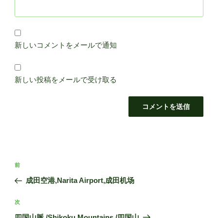
新しいコメントをメールで通知
新しい投稿をメールで受け取る
投
前
前
稿
の
成田空港,Narita Airport,成田机场
ナ
投
ビ
稿
次
次
ゲ
の
四国山脈 /Shikoku Mountains /四国山