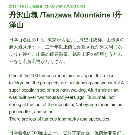
投
2019年1月17日
投稿者:
CHIGASAKISUNSET.COM
稿
丹沢山塊 /Tanzawa Mountains /丹
日:
泽山
日本百名山の1つ。東京から近いし展望は抜群。山歩きの
超人気スポット。二千年以上前に創建された阿夫利（あ
ふり）神社、山麓の鶴巻温泉、鍋割山荘の鍋焼きうどん
～など名所名物がたくさん。
One of the 100 famous mountains in Japan. It is closer
toTokyo,but the prospects are outstanding and wonderful.A
super popular spot of mountain walking. Afuri shrine that
was built over two thousand years ago, Tsurumaki hot
spring at the foot of the mountain, Nabeyama mountain hut
pot noodles, and so on.
There are lots of famous landmarks and specialties.
日本着名的100座山之一。 它离东京更近，但前景非常好，