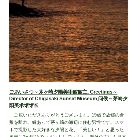
ごあいさつ～茅ヶ崎夕陽美術館館主, Greetings～
Director of Chigasaki Sunset Museum,问候～茅崎夕
阳美术馆馆长
ご覧いただきありがとうございます。19歳で故郷の倉
敷を離れ、縁あって茅ヶ崎の海辺に住む男性です。スマ
ホで撮影した大好きな夕陽と花、「美しい！」と思った
風景に3か国語でコメントしています。海外の方にも日本