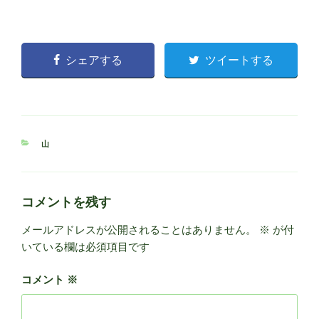
シェアする
ツイートする
カ
山
テ
ゴ
リ
ー
コメントを残す
メールアドレスが公開されることはありません。
※
が付
いている欄は必須項目です
コメント
※