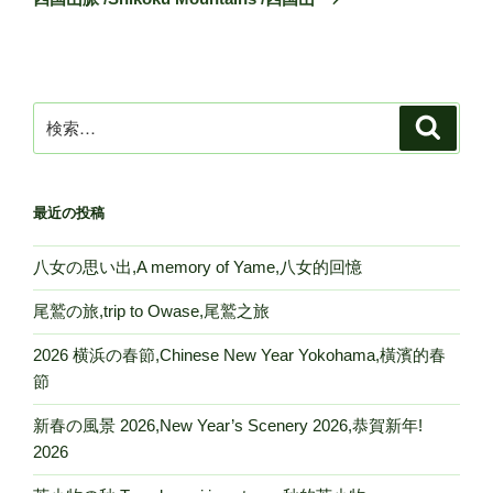
投
ー
稿
シ
ョ
ン
検
検
索
索:
最近の投稿
八女の思い出,A memory of Yame,八女的回憶
尾鷲の旅,trip to Owase,尾鷲之旅
2026 横浜の春節,Chinese New Year Yokohama,橫濱的春
節
新春の風景 2026,New Year’s Scenery 2026,恭賀新年!
2026