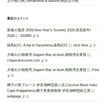
苫小牧の秋,Tomakomai in autumn,秋的苫小牧
最近のコメント
新春の風景 2026,New Year’s Scenery 2026,恭賀新年!
2026
に
333985
より
猿島紀行, A trip to Sarushima,猿島紀行
に
click here
より
夕暮れの相模湾,Sagami Bay at dusk,相模湾在黄昏
に
chigasakisunset.com
より
夕暮れの相模湾,Sagami Bay at dusk,相模湾在黄昏
に
Fred
より
椰子の実ブルース 伊良湖岬恋路ヶ浜,Coconut Blues Irako
Cape Koijigahama,椰子果實佈魯斯 伊良湖岬戀路之濱
に
webpage
より