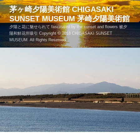
コ
茅ヶ崎夕陽美術館 CHIGASAKI
ン
SUNSET MUSEUM 茅崎夕陽美術館
テ
ン
夕陽と花に魅せられて fascinated by the sunset and flowers 被夕
ツ
陽和鮮花所吸引 Copyright © 2018 CHIGASAKI SUNSET
MUSEUM. All Rights Reserved.
へ
ス
キ
ッ
プ