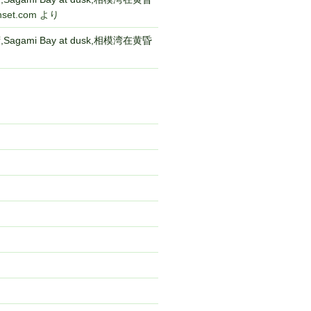
nset.com
より
gami Bay at dusk,相模湾在黄昏