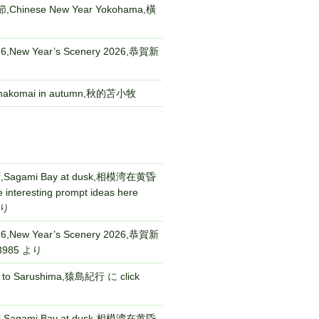
Chinese New Year Yokohama,橫
New Year’s Scenery 2026,恭賀新
komai in autumn,秋的苫小牧
gami Bay at dusk,相模湾在黄昏
 interesting prompt ideas here
り
New Year’s Scenery 2026,恭賀新
3985
より
p to Sarushima,猿島紀行
に
click
gami Bay at dusk,相模湾在黄昏