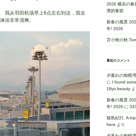
2026 横浜の春節,
濱的春節
。 我从羽田机场早上6点左右到达，我去
的淋浴非常清爽。
新春の風景 2026,
年! 2026
苫小牧の秋,Toma
最近のコメント
夕暮れの相模湾,Sa
に
I found some
18yo.beauty
よ
新春の風景 2026,
年! 2026
に
33
猿島紀行, A tri
here
より
夕暮れの相模湾,Sa