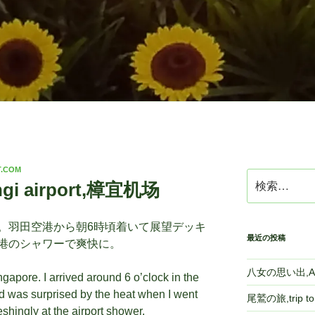
T.COM
検
 airport,樟宜机场
索:
。羽田空港から朝6時頃着いて展望デッキ
最近の投稿
港のシャワーで爽快に。
八女の思い出,A m
ngapore. I arrived around 6 o’clock in the
d was surprised by the heat when I went
尾鷲の旅,trip 
eshingly at the airport shower.