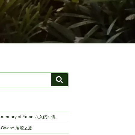
検
索
emory of Yame,八女的回憶
to Owase,尾鷲之旅