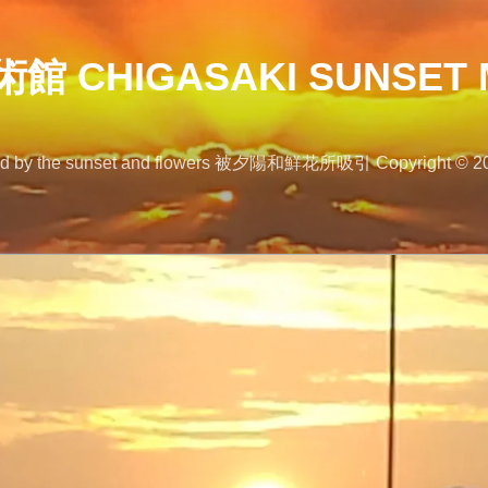
 CHIGASAKI SUNSET 
 the sunset and flowers 被夕陽和鮮花所吸引 Copyright © 2