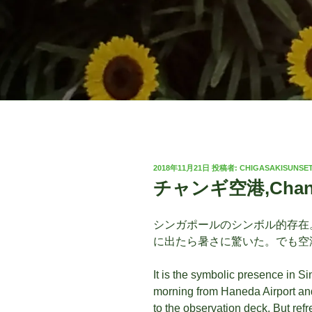
投
2018年11月21日
投稿者:
CHIGASAKISUNSE
稿
チャンギ空港,Changi
日:
シンガポールのシンボル的存在
に出たら暑さに驚いた。でも空
It is the symbolic presence in Si
morning from Haneda Airport an
to the observation deck. But refr