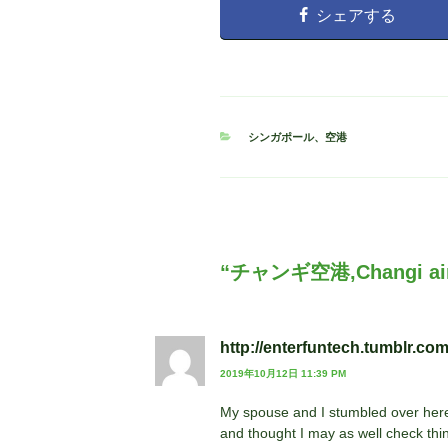
シェアする
カ
シンガポール
、
空港
テ
ゴ
リ
ー
“チャンギ空港,Changi a
http://enterfuntech.tumblr.co
2019年10月12日 11:39 PM
My spouse and I stumbled over here
and thought I may as well check thing