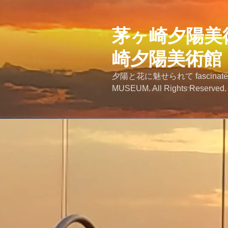
コ
ン
テ
茅ヶ崎夕陽美術館
ン
崎夕陽美術館
ツ
へ
夕陽と花に魅せられて fascinated by
ス
MUSEUM. All Rights Reserved.
キ
ッ
プ