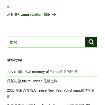
投
ビ
稿
次
次
ゲ
の
お礼参り,appreciation,感謝
投
ー
稿
シ
ョ
ン
検
検
索
索:
最近の投稿
八女の思い出,A memory of Yame,八女的回憶
尾鷲の旅,trip to Owase,尾鷲之旅
2026 横浜の春節,Chinese New Year Yokohama,橫濱的春
節