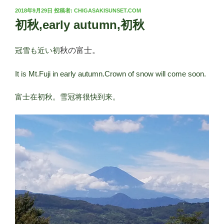
投
2018年9月29日
投稿者:
CHIGASAKISUNSET.COM
稿
初秋,early autumn,初秋
日:
秋の富士。
冠雪も近い初
It is Mt.Fuji in early autumn.Crown of snow will come soon.
富士在初秋。雪冠将很快到来。