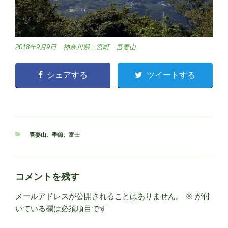
2018年9月9日 神奈川県二宮町 吾妻山
シェアする
ツイートする
カ
吾妻山
、
季節
、
富士
テ
ゴ
リ
ー
コメントを残す
メールアドレスが公開されることはありません。
※
が付
いている欄は必須項目です