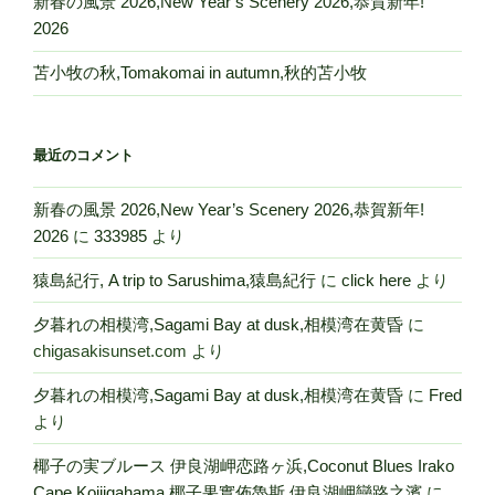
新春の風景 2026,New Year’s Scenery 2026,恭賀新年!
2026
苫小牧の秋,Tomakomai in autumn,秋的苫小牧
最近のコメント
新春の風景 2026,New Year’s Scenery 2026,恭賀新年!
2026
に
333985
より
猿島紀行, A trip to Sarushima,猿島紀行
に
click here
より
夕暮れの相模湾,Sagami Bay at dusk,相模湾在黄昏
に
chigasakisunset.com
より
夕暮れの相模湾,Sagami Bay at dusk,相模湾在黄昏
に
Fred
より
椰子の実ブルース 伊良湖岬恋路ヶ浜,Coconut Blues Irako
Cape Koijigahama,椰子果實佈魯斯 伊良湖岬戀路之濱
に