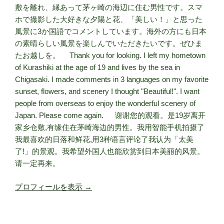
敷を離れ、縁あって茅ヶ崎の海辺に住む男性です。スマ
ホで撮影した大好きな夕陽と花、「美しい！」と思った
風景に3か国語でコメントしています。海外の方にも日本
の素晴らしい風景を楽しんでいただきたいです。ぜひま
たお越しを。 Thank you for looking. I left my hometown
of Kurashiki at the age of 19 and lives by the sea in
Chigasaki. I made comments in 3 languages on my favorite
sunset, flowers, and scenery I thought "Beautiful!". I want
people from overseas to enjoy the wonderful scenery of
Japan. Please come again. 谢谢您的观看。是19岁离开
家乡仓敷,有缘住在茅崎海边的男性。我用智能手机拍摄了
我最喜欢的日落和鲜花,用3种语言评论了我认为「太美
了!」的景观。我希望外国人也能欣赏到日本美丽的风景。
请一定再来。
プロフィールを表示 →