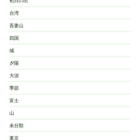
初日の出
台湾
吾妻山
四国
城
夕陽
大須
季節
富士
山
未分類
東京