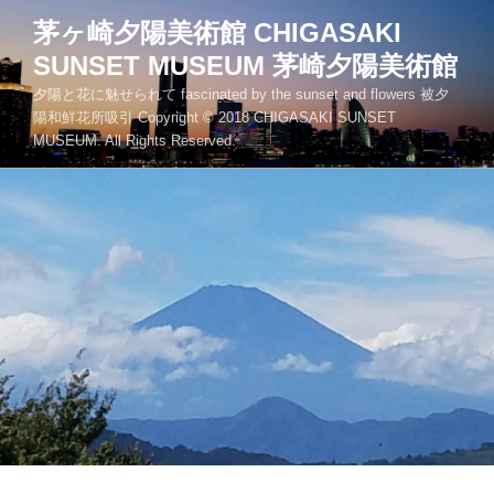
コ
茅ヶ崎夕陽美術館 CHIGASAKI
ン
SUNSET MUSEUM 茅崎夕陽美術館
テ
ン
夕陽と花に魅せられて fascinated by the sunset and flowers 被夕
ツ
陽和鮮花所吸引 Copyright © 2018 CHIGASAKI SUNSET
MUSEUM. All Rights Reserved.
へ
ス
キ
ッ
プ