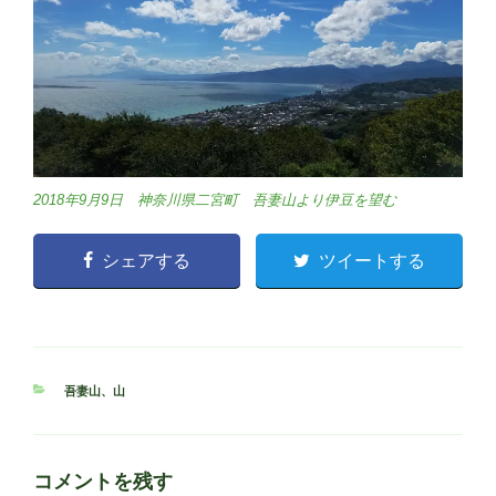
2018年9月9日 神奈川県二宮町 吾妻山より伊豆を望む
シェアする
ツイートする
カ
吾妻山
、
山
テ
ゴ
リ
ー
コメントを残す