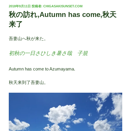
投
2018年9月11日
投稿者:
CHIGASAKISUNSET.COM
稿
秋の訪れ,Autumn has come,秋天
日:
来了
吾妻山へ秋が来た。
初秋の一日さひしき暑さ哉 子規
Autumn has come to Azumayama.
秋天来到了吾妻山。