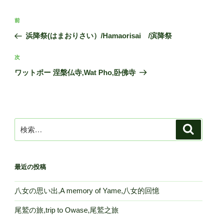
投
前
前
稿
の
浜降祭(はまおりさい）/Hamaorisai /滨降祭
ナ
投
ビ
稿
次
次
ゲ
の
ワットポー 涅槃仏寺,Wat Pho,卧佛寺
投
ー
稿
シ
ョ
ン
検
検
索
索:
最近の投稿
八女の思い出,A memory of Yame,八女的回憶
尾鷲の旅,trip to Owase,尾鷲之旅