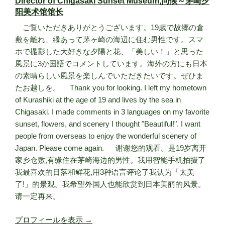
Director of Chigasaki Sunset Museum,问候～茅崎夕
阳美术馆馆长
ご覧いただきありがとうございます。19歳で故郷の倉
敷を離れ、縁あって茅ヶ崎の海辺に住む男性です。スマ
ホで撮影した大好きな夕陽と花、「美しい！」と思った
風景に3か国語でコメントしています。海外の方にも日本
の素晴らしい風景を楽しんでいただきたいです。ぜひま
たお越しを。 Thank you for looking. I left my hometown
of Kurashiki at the age of 19 and lives by the sea in
Chigasaki. I made comments in 3 languages on my favorite
sunset, flowers, and scenery I thought "Beautiful!". I want
people from overseas to enjoy the wonderful scenery of
Japan. Please come again. 谢谢您的观看。是19岁离开
家乡仓敷,有缘住在茅崎海边的男性。我用智能手机拍摄了
我最喜欢的日落和鲜花,用3种语言评论了我认为「太美
了!」的景观。我希望外国人也能欣赏到日本美丽的风景。
请一定再来。
プロフィールを表示 →