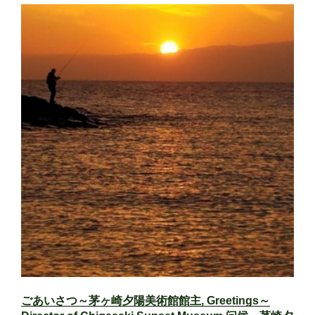
ごあいさつ～茅ヶ崎夕陽美術館館主, Greetings～