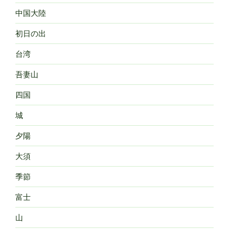
中国大陸
初日の出
台湾
吾妻山
四国
城
夕陽
大須
季節
富士
山