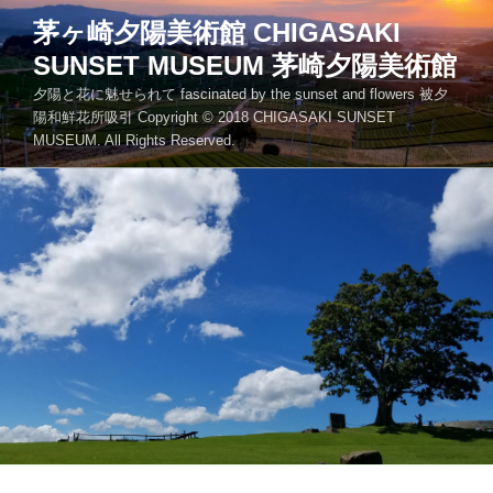
コ
茅ヶ崎夕陽美術館 CHIGASAKI
ン
SUNSET MUSEUM 茅崎夕陽美術館
テ
ン
夕陽と花に魅せられて fascinated by the sunset and flowers 被夕
ツ
陽和鮮花所吸引 Copyright © 2018 CHIGASAKI SUNSET
MUSEUM. All Rights Reserved.
へ
ス
キ
ッ
プ