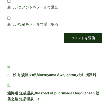
新しいコメントをメールで通知
新しい投稿をメールで受け取る
投
前
前
稿
の
松山 淡路ヶ峠,Matsuyama Awajigatou,松山 淡路峠
ナ
投
ビ
稿
次
次
ゲ
の
遍路道 道後温泉,the road of pilgrimage Dogo Onsen,朝
投
ー
圣之路 道后温泉
稿
シ