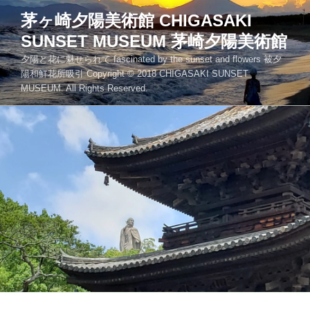
コ
茅ヶ崎夕陽美術館 CHIGASAKI
ン
SUNSET MUSEUM 茅崎夕陽美術館
テ
ン
夕陽と花に魅せられて fascinated by the sunset and flowers 被夕
ツ
陽和鮮花所吸引 Copyright © 2018 CHIGASAKI SUNSET
MUSEUM. All Rights Reserved.
へ
ス
キ
ッ
プ