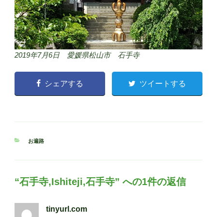
2019年7月6日 愛媛県松山市 石手寺
シェアする
ツイートする
カ
お遍路
テ
ゴ
リ
ー
“石手寺,Ishiteji,石手寺” への1件の返信
tinyurl.com