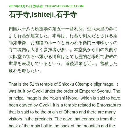
投
2019年11月15日
投稿者:
CHIGASAKISUNSET.COM
稿
石手寺,Ishiteji,石手寺
日:
四国八十八カ所霊場の第五十一番札所。聖武天皇の命に
より行基が建立した。本尊は、行基が刻んだとされる薬
師如来像。お遍路のルーツと言われる衛門三郎ゆかりの
寺で境内は大きく参拝者が多い。本堂奥から山の裏側や
大師堂の後ろへ繋がる洞窟はとても霊的な場所で密教の
世界を表現しているという。道後温泉も近い。蓄積した
疲れを癒したい。
That is the 51 th temple of Shikoku 88temple pilgrimage. It
was built by Gyoki under the order of Emperor Syomu. The
principal image is the Yakushi Nyorai, which is said to have
been carved by Gyoki. It is a temple related to Emonsaburo
that is said to be the origin of Ohenro and there are many
visitors in the precincts. The cave that connects from the
back of the main hall to the back of the mountain and the