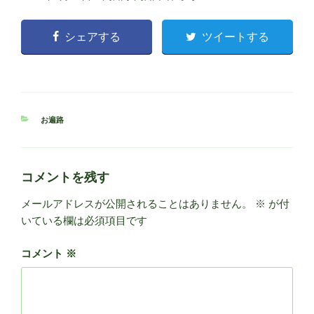
シェアする
ツイートする
カ
お遍路
テ
ゴ
リ
ー
コメントを残す
メールアドレスが公開されることはありません。
※
が付
いている欄は必須項目です
コメント
※