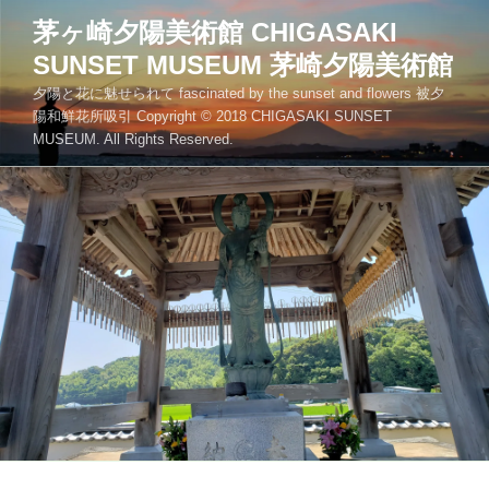
コ
茅ヶ崎夕陽美術館 CHIGASAKI
ン
SUNSET MUSEUM 茅崎夕陽美術館
テ
ン
夕陽と花に魅せられて fascinated by the sunset and flowers 被夕
ツ
陽和鮮花所吸引 Copyright © 2018 CHIGASAKI SUNSET
MUSEUM. All Rights Reserved.
へ
ス
キ
ッ
プ