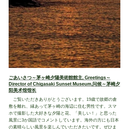
ごあいさつ～茅ヶ崎夕陽美術館館主, Greetings～
Director of Chigasaki Sunset Museum,问候～茅崎夕
阳美术馆馆长
ご覧いただきありがとうございます。19歳で故郷の倉
敷を離れ、縁あって茅ヶ崎の海辺に住む男性です。スマ
ホで撮影した大好きな夕陽と花、「美しい！」と思った
風景に3か国語でコメントしています。海外の方にも日本
の素晴らしい風景を楽しんでいただきたいです。ぜひま