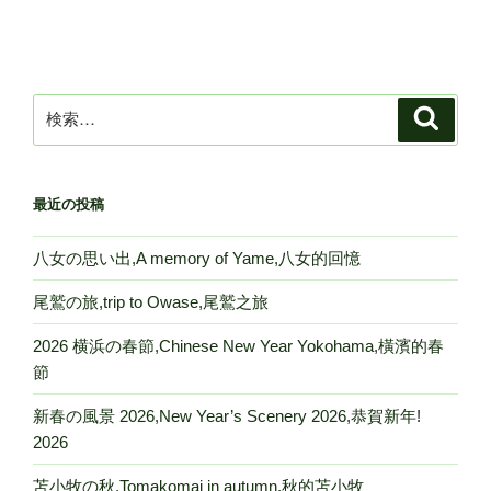
投
シ
稿
ョ
ン
検
検
索
索:
最近の投稿
八女の思い出,A memory of Yame,八女的回憶
尾鷲の旅,trip to Owase,尾鷲之旅
2026 横浜の春節,Chinese New Year Yokohama,橫濱的春
節
新春の風景 2026,New Year’s Scenery 2026,恭賀新年!
2026
苫小牧の秋,Tomakomai in autumn,秋的苫小牧