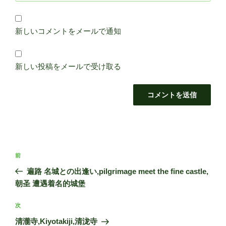
新しいコメントをメールで通知
新しい投稿をメールで受け取る
投
前
前
稿
の
遍路 名城との出逢い,pilgrimage meet the fine castle,
ナ
投
朝圣 遭遇着名的城堡
ビ
稿
ゲ
次
次
の
ー
清瀧寺,Kiyotakiji,清泷寺