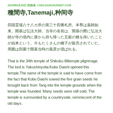
投
2019年8月28日
投稿者:
CHIGASAKISUNSET.COM
稿
種間寺,Tanemaji,种间寺
日:
四国霊場八十八カ所の第三十四番札所。本尊は薬師如
来。開基は弘法大師。当寺の名前は、開基の際に弘法大
師が寺の境内に唐から持ち帰った五穀の種を蒔いたこと
が由来という。今もたくさんの種子が販売されていた。
周囲は田園で開基当時の風景が偲ばれる。
That is the 34th temple of Shikoku 88temple pilgrimage.
The lord is Yakushinyolai.Kobo Daishi opened this
temple.The name of the temple is said to have come from
the fact that Kobo Daishi sowed the five grain seeds he
brought back from Tang into the temple grounds when the
temple was founded. Many seeds were still sold. The
temple is surrounded by a countryside, reminiscent of the
old days.