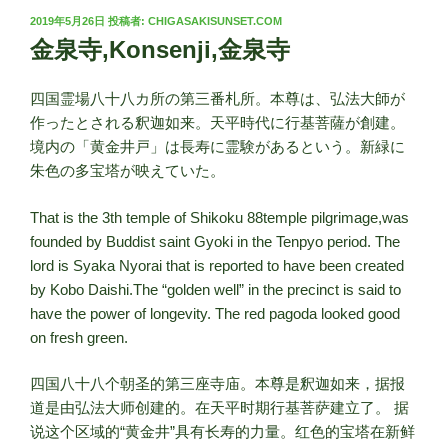
投
2019年5月26日
投稿者:
CHIGASAKISUNSET.COM
稿
金泉寺,Konsenji,金泉寺
日:
四国霊場八十八カ所の第三番札所。本尊は、弘法大師が
作ったとされる釈迦如来。天平時代に行基菩薩が創建。
境内の「黄金井戸」は長寿に霊験があるという。新緑に
朱色の多宝塔が映えていた。
That is the 3th temple of Shikoku 88temple pilgrimage,was
founded by Buddist saint Gyoki in the Tenpyo period. The
lord is Syaka Nyorai that is reported to have been created
by Kobo Daishi.The “golden well” in the precinct is said to
have the power of longevity. The red pagoda looked good
on fresh green.
四国八十八个朝圣的第三座寺庙。本尊是釈迦如来，据报
道是由弘法大师创建的。在天平时期行基菩萨建立了。 据
说这个区域的“黄金井”具有长寿的力量。红色的宝塔在新鲜