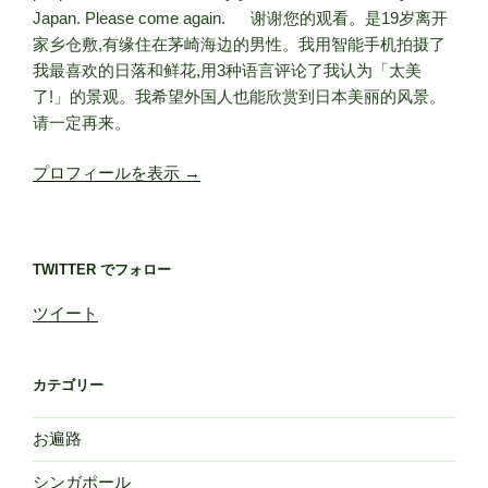
Japan. Please come again. 谢谢您的观看。是19岁离开
家乡仓敷,有缘住在茅崎海边的男性。我用智能手机拍摄了
我最喜欢的日落和鲜花,用3种语言评论了我认为「太美
了!」的景观。我希望外国人也能欣赏到日本美丽的风景。
请一定再来。
プロフィールを表示 →
TWITTER でフォロー
ツイート
カテゴリー
お遍路
シンガポール