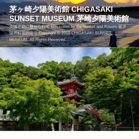
コ
茅ヶ崎夕陽美術館 CHIGASAKI
ン
SUNSET MUSEUM 茅崎夕陽美術館
テ
ン
夕陽と花に魅せられて fascinated by the sunset and flowers 被夕
ツ
陽和鮮花所吸引 Copyright © 2018 CHIGASAKI SUNSET
MUSEUM. All Rights Reserved.
へ
ス
キ
ッ
プ