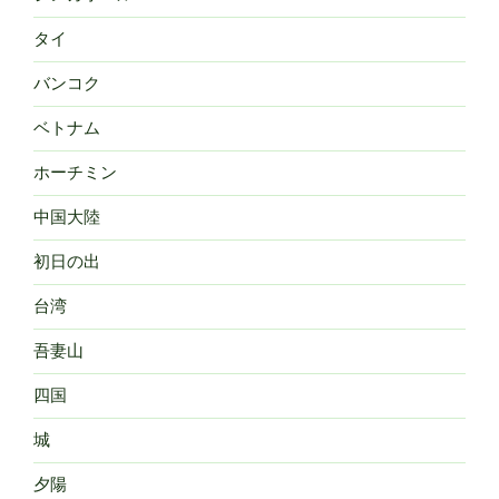
タイ
バンコク
ベトナム
ホーチミン
中国大陸
初日の出
台湾
吾妻山
四国
城
夕陽