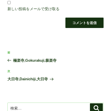
新しい投稿をメールで受け取る
投
前
前
稿
の
極楽寺,Gokurakuji,极楽寺
ナ
投
ビ
稿
次
次
ゲ
の
大日寺,Dainichiji,大日寺
投
ー
稿
シ
ョ
ン
検
検
索