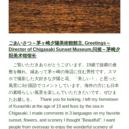
ごあいさつ～茅ヶ崎夕陽美術館館主, Greetings～
Director of Chigasaki Sunset Museum,问候～茅崎夕
阳美术馆馆长
ご覧いただきありがとうございます。19歳で故郷の倉
敷を離れ、縁あって茅ヶ崎の海辺に住む男性です。スマ
ホで撮影した大好きな夕陽と花、「美しい！」と思った
風景に3か国語でコメントしています。海外の方にも日本
の素晴らしい風景を楽しんでいただきたいです。ぜひま
たお越しを。 Thank you for looking. I left my hometown
of Kurashiki at the age of 19 and lives by the sea in
Chigasaki. I made comments in 3 languages on my favorite
sunset, flowers, and scenery I thought "Beautiful!". I want
people from overseas to enjoy the wonderful scenery of