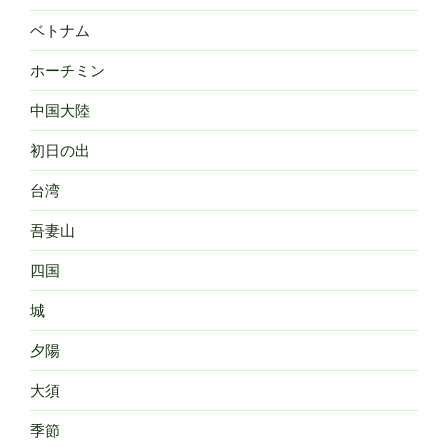
ベトナム
ホーチミン
中国大陸
初日の出
台湾
吾妻山
四国
城
夕陽
大須
季節