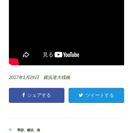
2017年1月29日 横浜港大桟橋
シェアする
ツイートする
カ
季節
、
横浜
、
港