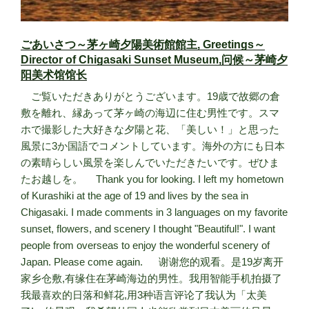
ごあいさつ～茅ヶ崎夕陽美術館館主, Greetings～
Director of Chigasaki Sunset Museum,问候～茅崎夕
阳美术馆馆长
ご覧いただきありがとうございます。19歳で故郷の倉
敷を離れ、縁あって茅ヶ崎の海辺に住む男性です。スマ
ホで撮影した大好きな夕陽と花、「美しい！」と思った
風景に3か国語でコメントしています。海外の方にも日本
の素晴らしい風景を楽しんでいただきたいです。ぜひま
たお越しを。 Thank you for looking. I left my hometown
of Kurashiki at the age of 19 and lives by the sea in
Chigasaki. I made comments in 3 languages on my favorite
sunset, flowers, and scenery I thought "Beautiful!". I want
people from overseas to enjoy the wonderful scenery of
Japan. Please come again. 谢谢您的观看。是19岁离开
家乡仓敷,有缘住在茅崎海边的男性。我用智能手机拍摄了
我最喜欢的日落和鲜花,用3种语言评论了我认为「太美