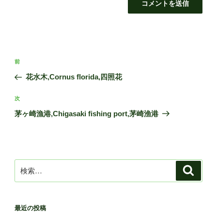
投
前
前
稿
の
花水木,Cornus florida,四照花
ナ
投
ビ
稿
次
次
ゲ
の
茅ヶ崎漁港,Chigasaki fishing port,茅崎渔港
投
ー
稿
シ
ョ
ン
検
検
索
索:
最近の投稿