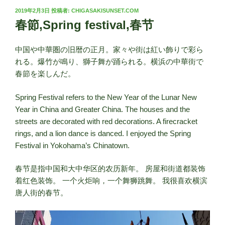
投
2019年2月3日
投稿者:
CHIGASAKISUNSET.COM
稿
春節,Spring festival,春节
日:
中国や中華圏の旧暦の正月。家々や街は紅い飾りで彩ら
れる。爆竹が鳴り、獅子舞が踊られる。横浜の中華街で
春節を楽しんだ。
Spring Festival refers to the New Year of the Lunar New
Year in China and Greater China. The houses and the
streets are decorated with red decorations. A firecracket
rings, and a lion dance is danced. I enjoyed the Spring
Festival in Yokohama’s Chinatown.
春节是指中国和大中华区的农历新年。 房屋和街道都装饰
着红色装饰。 一个火炬响，一个舞狮跳舞。 我很喜欢横滨
唐人街的春节。