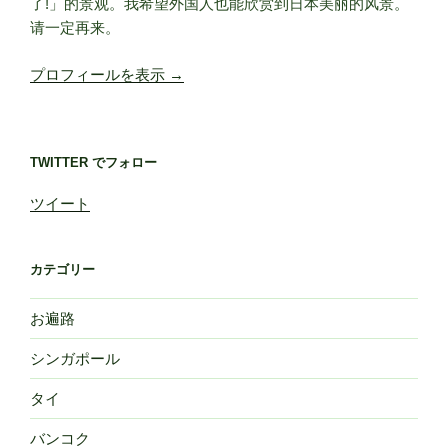
了!」的景观。我希望外国人也能欣赏到日本美丽的风景。
请一定再来。
プロフィールを表示 →
TWITTER でフォロー
ツイート
カテゴリー
お遍路
シンガポール
タイ
バンコク