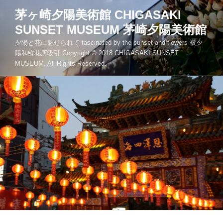
コ
茅ヶ崎夕陽美術館 CHIGASAKI
ン
SUNSET MUSEUM 茅崎夕陽美術館
テ
ン
夕陽と花に魅せられて fascinated by the sunset and flowers 被夕
ツ
陽和鮮花所吸引 Copyright © 2018 CHIGASAKI SUNSET
MUSEUM. All Rights Reserved.
へ
ス
キ
ッ
プ