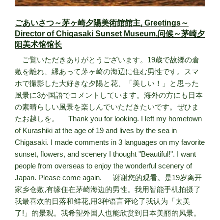
ごあいさつ～茅ヶ崎夕陽美術館館主, Greetings～
Director of Chigasaki Sunset Museum,问候～茅崎夕
阳美术馆馆长
ご覧いただきありがとうございます。19歳で故郷の倉
敷を離れ、縁あって茅ヶ崎の海辺に住む男性です。スマ
ホで撮影した大好きな夕陽と花、「美しい！」と思った
風景に3か国語でコメントしています。海外の方にも日本
の素晴らしい風景を楽しんでいただきたいです。ぜひま
たお越しを。 Thank you for looking. I left my hometown
of Kurashiki at the age of 19 and lives by the sea in
Chigasaki. I made comments in 3 languages on my favorite
sunset, flowers, and scenery I thought "Beautiful!". I want
people from overseas to enjoy the wonderful scenery of
Japan. Please come again. 谢谢您的观看。是19岁离开
家乡仓敷,有缘住在茅崎海边的男性。我用智能手机拍摄了
我最喜欢的日落和鲜花,用3种语言评论了我认为「太美
了!」的景观。我希望外国人也能欣赏到日本美丽的风景。