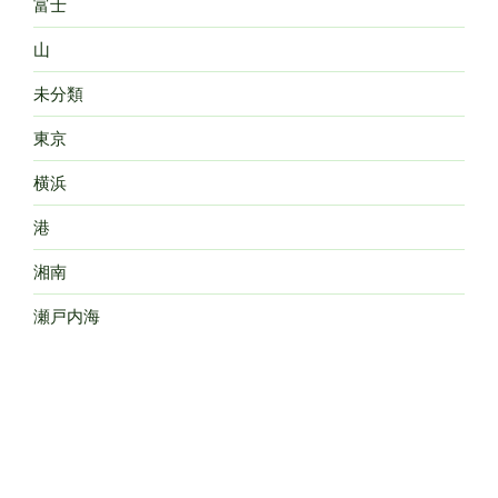
富士
山
未分類
東京
横浜
港
湘南
瀬戸内海
猫
空港
花
茅ヶ崎