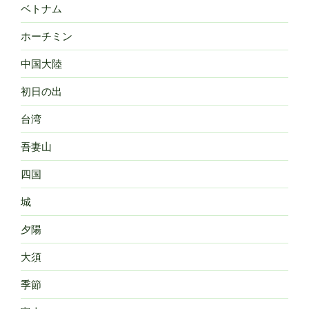
ベトナム
ホーチミン
中国大陸
初日の出
台湾
吾妻山
四国
城
夕陽
大須
季節