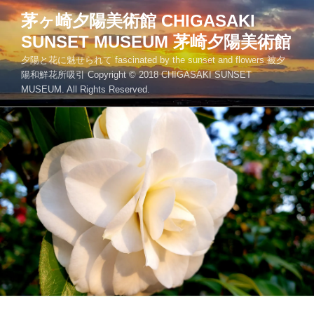
コ
茅ヶ崎夕陽美術館 CHIGASAKI
ン
SUNSET MUSEUM 茅崎夕陽美術館
テ
ン
夕陽と花に魅せられて fascinated by the sunset and flowers 被夕
ツ
陽和鮮花所吸引 Copyright © 2018 CHIGASAKI SUNSET
MUSEUM. All Rights Reserved.
へ
ス
キ
ッ
プ