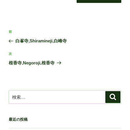
投
前
前
稿
の
白峯寺,Shiramineji,白峰寺
ナ
投
ビ
稿
次
次
ゲ
の
根香寺,Negoroji,根香寺
投
ー
稿
シ
ョ
ン
検
検
索
索:
最近の投稿