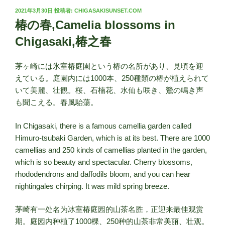
投
2021年3月30日
投稿者:
CHIGASAKISUNSET.COM
稿
椿の春,Camelia blossoms in
日:
Chigasaki,椿之春
茅ヶ崎には氷室椿庭園という椿の名所があり、見頃を迎
えている。庭園内には1000本、250種類の椿が植えられて
いて美麗、壮観。桜、石楠花、水仙も咲き、鶯の鳴き声
も聞こえる。春風駘蕩。
In Chigasaki, there is a famous camellia garden called
Himuro-tsubaki Garden, which is at its best. There are 1000
camellias and 250 kinds of camellias planted in the garden,
which is so beauty and spectacular. Cherry blossoms,
rhododendrons and daffodils bloom, and you can hear
nightingales chirping. It was mild spring breeze.
茅崎有一处名为冰室椿庭园的山茶名胜，正迎来最佳观赏
期。庭园内种植了1000棵、250种的山茶非常美丽、壮观。