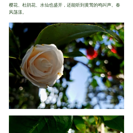
樱花、杜鹃花、水仙也盛开，还能听到黄莺的鸣叫声。春
风荡漾。