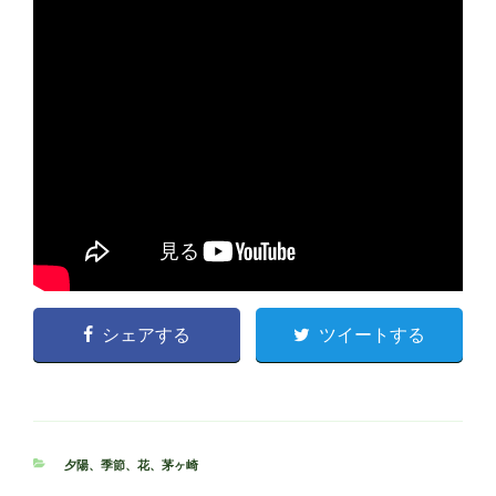
シェアする
ツイートする
カ
夕陽
、
季節
、
花
、
茅ヶ崎
テ